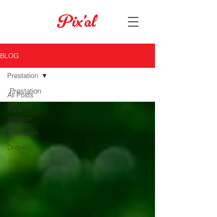
BLOG
Prestation
Prestation
All Posts
Pix'al
mariage
Prestation
Drone